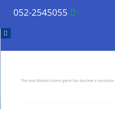
052-2545055
The Avia Masters plane game has become a sensation in 