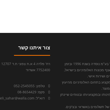
צור איתנו קשר
חברת "שלי סחר ושירותים" בע"מ נוסדה בשנת 1996 ובזמן
רח' פ
ף מכונות האלומיניום בישראל,
7752400 אשדוד
 ושירות אישי.
קצוע בתחום האלומיניום מהיעוץ
טלפון: 052-2545055
מוצר.
פקס: 08-8654429
ינותו ובמקצועיותו ובטוחים שיינתן
דוא"ל: sheli_sahar@walla.com
של תשלומים באשראי ובצ'קים.