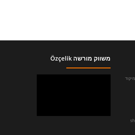
משווק מורשה Özçelik
לדה 4 א.ת צפוני ת.ד 12707 מיקוד