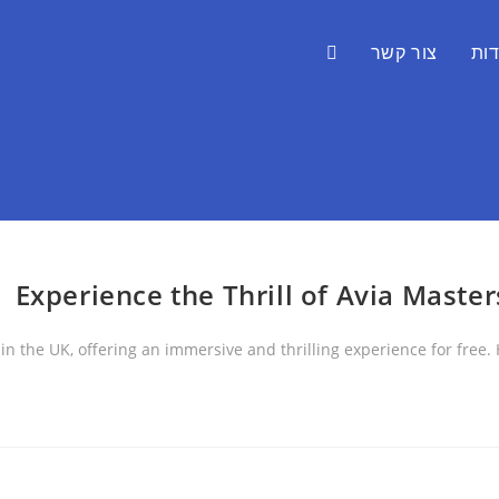
דות
צור קשר
Experience the Thrill of Avia Maste
the UK, offering an immersive and thrilling experience for free. H