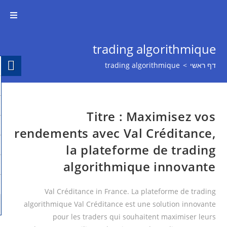
trading algorithmique
דף ראשי
>
trading algorithmique
Titre : Maximisez vos
rendements avec Val Créditance,
la plateforme de trading
algorithmique innovante
Val Créditance in France. La plateforme de trading
algorithmique Val Créditance est une solution innovante
pour les traders qui souhaitent maximiser leurs