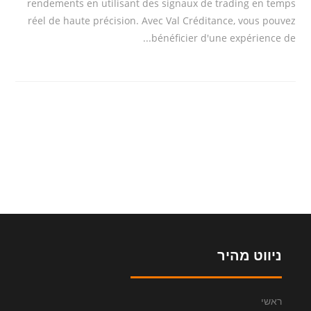
rendements en utilisant des signaux de trading en temps
réel de haute précision. Avec Val Créditance, vous pouvez
bénéficier d'une expérience de...
ניווט מהיר
ראשי