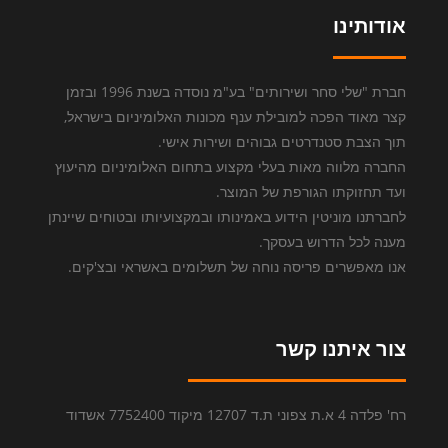
אודותינו
חברת "שלי סחר ושירותים" בע"מ נוסדה בשנת 1996 ובזמן
קצר מאוד הפכה למובילת ענף מכונות האלומיניום בישראל,
תוך הצבת סטנדרטים גבוהים ושירות אישי.
החברה מלווה מאות בעלי מקצוע בתחום האלומיניום מהיעוץ
ועד תחזוקתו הגורפת של המוצר.
לחברתנו מוניטין הידוע באמינותו ובמקצועיותו ובטוחים שיינתן
מענה לכל הדרוש בעסקך.
אנו מאפשרים פריסה נוחה של תשלומים באשראי ובצ'קים.
צור איתנו קשר
רח' פלדה 4 א.ת צפוני ת.ד 12707 מיקוד 7752400 אשדוד