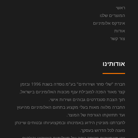
ראשי
המוצרים שלנו
אינדקס אלומיניום
אודות
צור קשר
אודותינו
חברת "שלי סחר ושירותים" בע"מ נוסדה בשנת 1996 ובזמן
קצר מאוד הפכה למובילת ענף מכונות האלומיניום בישראל,
תוך הצבת סטנדרטים גבוהים ושירות אישי.
החברה מלווה מאות בעלי מקצוע בתחום האלומיניום מהיעוץ
ועד תחזוקתו הגורפת של המוצר.
לחברתנו מוניטין הידוע באמינותו ובמקצועיותו ובטוחים שיינתן
מענה לכל הדרוש בעסקך.
אנו מאפשרים פריסה נוחה של תשלומים באשראי ובצ'קים.