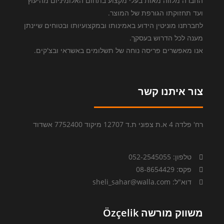
החברה מלווה מאות בעלי מקצוע בתחום האלומיניום מהיעוץ
ועד תחזוקתו הגורפת של המוצר.
לחברתנו מוניטין הידוע באמינותו ובמקצועיותו ובטוחים שיינתן
מענה לכל הדרוש בעסקך.
אנו מאפשרים פריסה נוחה של תשלומים באשראי ובצ'קים.
צור איתנו קשר
רח' פלדה 4 א.ת צפוני ת.ד 12707 מיקוד 7752400 אשדוד
טלפון: 052-2545055
פקס: 08-8654429
דוא"ל: sheli_sahar@walla.com
משווק מורשה Özçelik