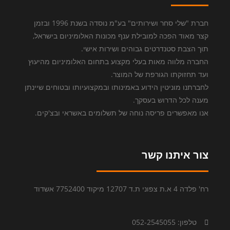
חברת "שלי סחר ושירותים" בע"מ נוסדה בשנת 1996 ובזמן
קצר מאוד הפכה למובילת ענף מכונות האלומיניום בישראל,
תוך הצבת סטנדרטים גבוהים ושירות אישי.
החברה מלווה מאות בעלי מקצוע בתחום האלומיניום מהיעוץ
ועד תחזוקתו הגורפת של המוצר.
לחברתנו מוניטין הידוע באמינותו ובמקצועיותו ובטוחים שיינתן
מענה לכל הדרוש בעסקך.
אנו מאפשרים פריסה נוחה של תשלומים באשראי ובצ'קים.
צור איתנו קשר
רח' פלדה 4 א.ת צפוני ת.ד 12707 מיקוד 7752400 אשדוד
טלפון: 052-2545055