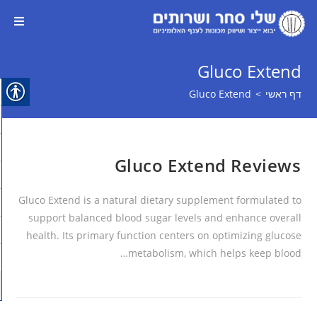
Gluco Extend
דף ראשי
>
Gluco Extend
Gluco Extend Reviews
Gluco Extend is a natural dietary supplement formulated to
support balanced blood sugar levels and enhance overall
health. Its primary function centers on optimizing glucose
metabolism, which helps keep blood…