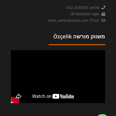
טלפון: 052-2545055
פקס: 08-8654429
דוא"ל: sheli_sahar@walla.com
משווק מורשה Özçelik