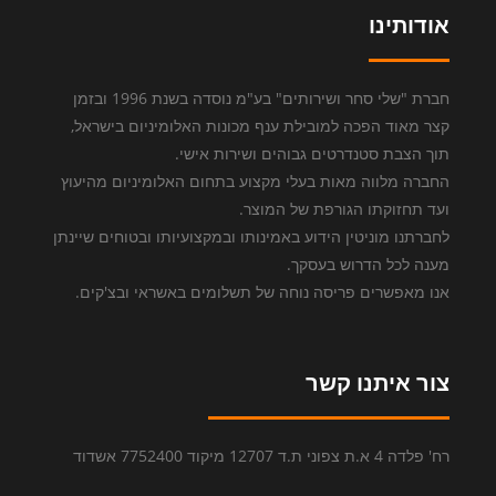
אודותינו
חברת "שלי סחר ושירותים" בע"מ נוסדה בשנת 1996 ובזמן
קצר מאוד הפכה למובילת ענף מכונות האלומיניום בישראל,
תוך הצבת סטנדרטים גבוהים ושירות אישי.
החברה מלווה מאות בעלי מקצוע בתחום האלומיניום מהיעוץ
ועד תחזוקתו הגורפת של המוצר.
לחברתנו מוניטין הידוע באמינותו ובמקצועיותו ובטוחים שיינתן
מענה לכל הדרוש בעסקך.
אנו מאפשרים פריסה נוחה של תשלומים באשראי ובצ'קים.
צור איתנו קשר
רח' פלדה 4 א.ת צפוני ת.ד 12707 מיקוד 7752400 אשדוד