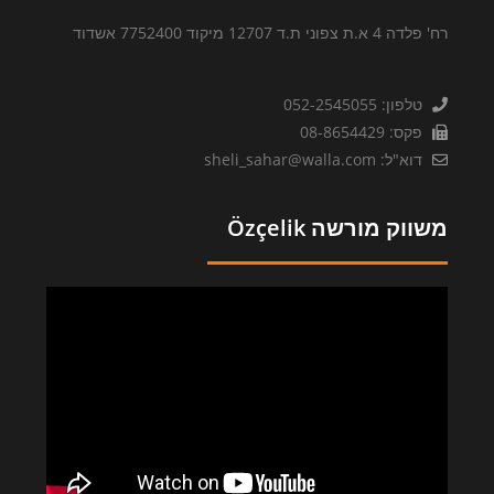
רח' פלדה 4 א.ת צפוני ת.ד 12707 מיקוד 7752400 אשדוד
טלפון: 052-2545055
פקס: 08-8654429
דוא"ל: sheli_sahar@walla.com
משווק מורשה Özçelik