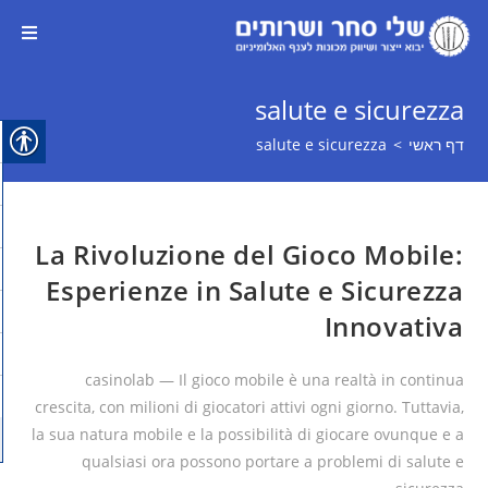
salute e sicurezza
דף ראשי
>
salute e sicurezza
La Rivoluzione del Gioco Mobile:
Esperienze in Salute e Sicurezza
Innovativa
casinolab — Il gioco mobile è una realtà in continua
crescita, con milioni di giocatori attivi ogni giorno. Tuttavia,
la sua natura mobile e la possibilità di giocare ovunque e a
qualsiasi ora possono portare a problemi di salute e