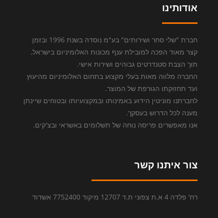
אודותינו
חברת "שלי סחר ושירותים" בע"מ נוסדה בשנת 1996 ובזמן
קצר מאוד הפכה למובילת ענף מכונות האלומיניום בישראל,
תוך הצבת סטנדרטים גבוהים ושירות אישי.
החברה מלווה מאות בעלי מקצוע בתחום האלומיניום מהיעוץ
ועד תחזוקתו הגורפת של המוצר.
לחברתנו מוניטין הידוע באמינותו ובמקצועיותו ובטוחים שיינתן
מענה לכל הדרוש בעסקך.
אנו מאפשרים פריסה נוחה של תשלומים באשראי ובצ'קים.
צור איתנו קשר
רח' פלדה 4 א.ת צפוני ת.ד 12707 מיקוד 7752400 אשדוד