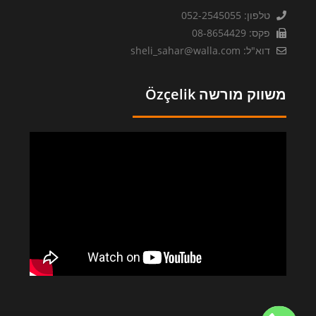
טלפון: 052-2545055
פקס: 08-8654429
דוא"ל: sheli_sahar@walla.com
משווק מורשה Özçelik