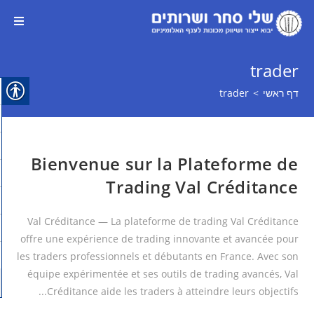
trader
דף ראשי
>
trader
Bienvenue sur la Plateforme de
Trading Val Créditance
Val Créditance — La plateforme de trading Val Créditance
offre une expérience de trading innovante et avancée pour
les traders professionnels et débutants en France. Avec son
équipe expérimentée et ses outils de trading avancés, Val
Créditance aide les traders à atteindre leurs objectifs...