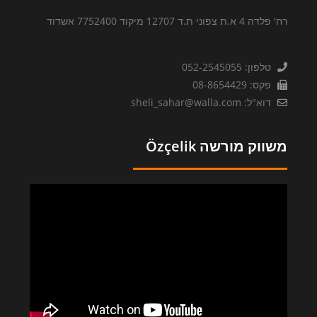
רח' פלדה 4 א.ת צפוני ת.ד 12707 מיקוד 7752400 אשדוד
טלפון: 052-2545055
פקס: 08-8654429
דוא"ל: sheli_sahar@walla.com
משווק מורשה Özçelik